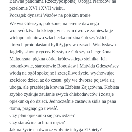
Barwna panorama Rzeczypospolitej Obojga Narodów na
przełomie XVI i XVII wieku.
Początek dynastii Wazów na polskim tronie.
We wsi Gdeszyn, położonej na terenie dawnego
województwa bełskiego, w starym dworze zamieszkuje
wielopokoleniowa szlachecka rodzina Gdeszyńskich,
których protoplastami byli żyjący w czasach Władysława
Jagiełły sławny rycerz Krystyn z Gdeszyna i jego żona
Małgorzata, piękna córka królewskiego stolnika. Ich
potomkowie, starostowie Bogusław i Matylda Gdeszyńscy,
wiodą na ogół spokojne i szczęśliwe życie, wychowując
sześcioro dzieci aż do czasu, gdy we dworze pojawia się
uboga, ale przebiegła krewna Elżbieta Zającówna. Kobieta
szybko zyskuje zaufanie swych chlebodawców i zostaje
opiekunką do dzieci. Jednocześnie zastawia sidła na pana
domu, pragnąc go uwieść.
Czy plan opiekunki się powiedzie?
Czy starościna ochroni męża?
Jak na życie na dworze wpłynie intryga Elżbiety?