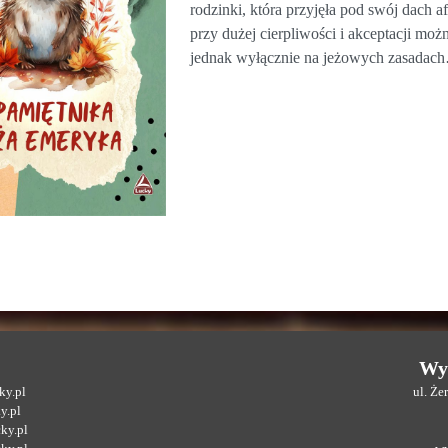
rodzinki, która przyjęła pod swój dach 
przy dużej cierpliwości i akceptacji możn
jednak wyłącznie na jeżowych zasadac
Wy
y.pl
ul. Ż
y.pl
ky.pl