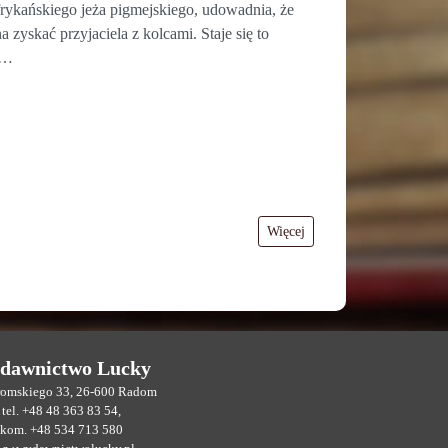
afrykańskiego jeża pigmejskiego, udowadnia, że
a zyskać przyjaciela z kolcami. Staje się to
h…
Więcej
dawnictwo Lucky
eromskiego 33, 26-600 Radom
tel. +48 48 363 83 54,
kom. +48 534 713 580