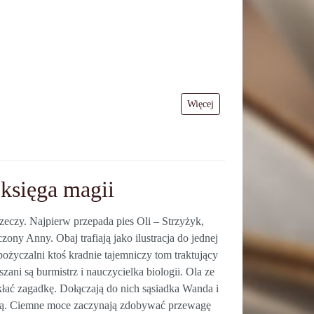
Więcej
 księga magii
eczy. Najpierw przepada pies Oli – Strzyżyk,
czony Anny. Obaj trafiają jako ilustracja do jednej
wypożyczalni ktoś kradnie tajemniczy tom traktujący
zani są burmistrz i nauczycielka biologii. Ola ze
ać zagadkę. Dołączają do nich sąsiadka Wanda i
ją. Ciemne moce zaczynają zdobywać przewagę