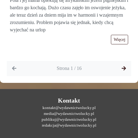
Pola i jej mama opiekują się afrykańskim jeżem pigmejskim i
bardzo go kochają. Dużo czasu zajęło im oswojenie jeżyka,
ale teraz dzień za dniem mija im w harmonii i wzajemnym
zrozumieniu. Problem pojawia się jednak, kiedy chcą
wyjechać na urlop
Więcej
Strona 1 / 16
Kontakt
kontakt@wydawnictwolucky.pl
media@wydawnictwolucky.pl
publikuj@wydawnictwolucky.pl
redakcja@wydawnictwolucky.pl