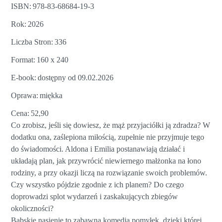
ISBN
978-83-68684-19-3
Rok
2026
Liczba Stron
336
Format
160 x 240
E-book
dostępny od 09.02.2026
Oprawa
miękka
Cena
52,90
Co zrobisz, jeśli się dowiesz, że mąż przyjaciółki ją zdradza? W
dodatku ona, zaślepiona miłością, zupełnie nie przyjmuje tego
do świadomości. Aldona i Emilia postanawiają działać i
układają plan, jak przywrócić niewiernego małżonka na łono
rodziny, a przy okazji liczą na rozwiązanie swoich problemów.
Czy wszystko pójdzie zgodnie z ich planem? Do czego
doprowadzi splot wydarzeń i zaskakujących zbiegów
okoliczności?
Babskie nasienie to zabawna komedia pomyłek, dzięki której