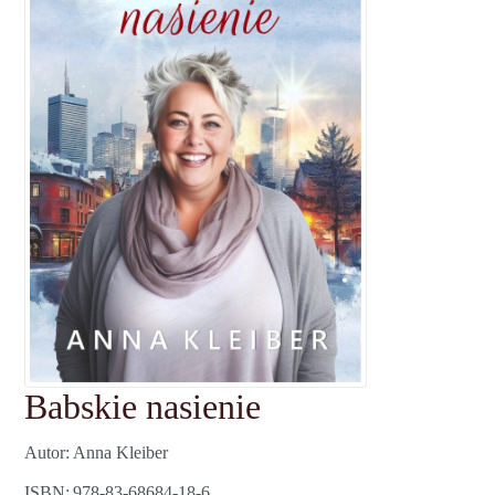
Babskie nasienie
Autor
Anna Kleiber
ISBN
978-83-68684-18-6