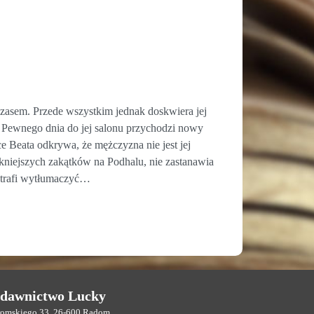
 czasem. Przede wszystkim jednak doskwiera jej
i. Pewnego dnia do jej salonu przychodzi nowy
e Beata odkrywa, że mężczyzna nie jest jej
ękniejszych zakątków na Podhalu, nie zastanawia
potrafi wytłumaczyć…
dawnictwo Lucky
eromskiego 33, 26-600 Radom