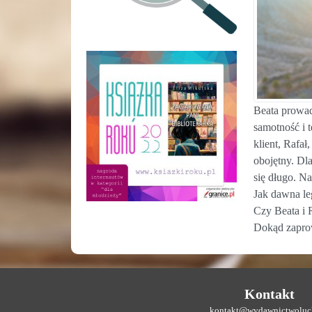
Beata prowad
samotność i 
klient, Rafa
obojętny. Dl
się długo. N
Jak dawna leg
Czy Beata i 
Dokąd zapro
Kontakt
kontakt@wydawnictwoluck