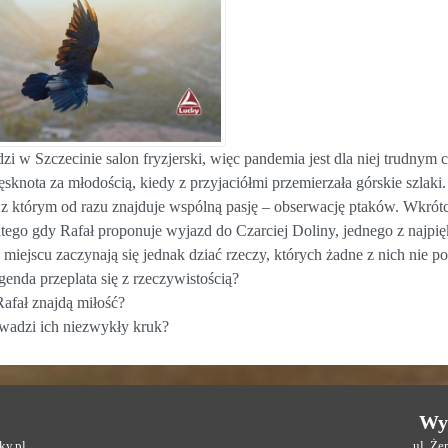
zi w Szczecinie salon fryzjerski, więc pandemia jest dla niej trudnym
tęsknota za młodością, kiedy z przyjaciółmi przemierzała górskie szlak
ł, z którym od razu znajduje wspólną pasję – obserwację ptaków. Wkrótc
atego gdy Rafał proponuje wyjazd do Czarciej Doliny, jednego z najpi
a miejscu zaczynają się jednak dziać rzeczy, których żadne z nich nie 
enda przeplata się z rzeczywistością?
Rafał znajdą miłość?
wadzi ich niezwykły kruk?
Wy
y.pl
ul. Ż