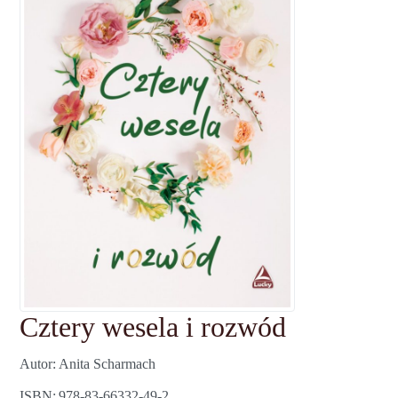
Cztery wesela i rozwód
Autor
Anita Scharmach
ISBN
978-83-66332-49-2