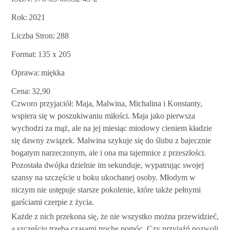
Rok
2021
Liczba Stron
288
Format
135 x 205
Oprawa
miękka
Cena
32,90
Czworo przyjaciół: Maja, Malwina, Michalina i Konstanty,
wspiera się w poszukiwaniu miłości. Maja jako pierwsza
wychodzi za mąż, ale na jej miesiąc miodowy cieniem kładzie
się dawny związek. Malwina szykuje się do ślubu z bajecznie
bogatym narzeczonym, ale i ona ma tajemnice z przeszłości.
Pozostała dwójka dzielnie im sekunduje, wypatrując swojej
szansy na szczęście u boku ukochanej osoby. Młodym w
niczym nie ustępuje starsze pokolenie, które także pełnymi
garściami czerpie z życia.
Każde z nich przekona się, że nie wszystko można przewidzieć,
a szczęściu trzeba czasami trochę pomóc. Czy przyjaźń pozwoli