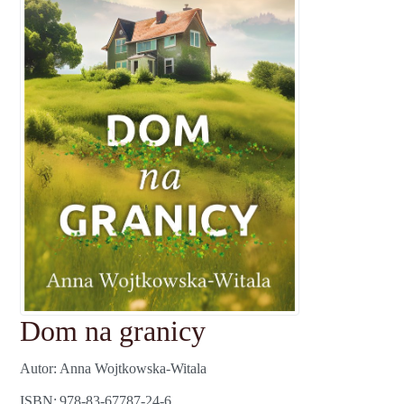
Dom na granicy
Autor
Anna Wojtkowska-Witala
ISBN
978-83-67787-24-6