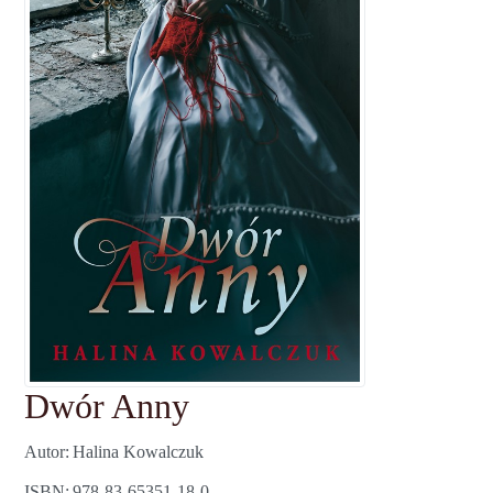
Dwór Anny
Autor
Halina Kowalczuk
ISBN
978-83-65351-18-0