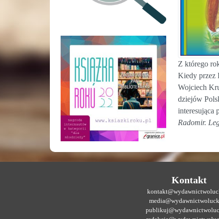
Z którego ro
Kiedy przez 
Wojciech Kru
dziejów Pols
interesująca
Radomir. Le
Kontakt
kontakt@wydawnictwoluck
media@wydawnictwoluck
publikuj@wydawnictwoluc