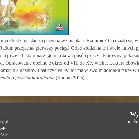
ku pochodzi najstarsza pisemna wzmianka o Radomiu? Co działo się 
Radom przejechał pierwszy pociąg? Odpowiedzi na te i wiele innych p
pa pisze o historii naszego miasta w sposób prosty i klarowny, pokazuj
ki. Opracowanie obejmuje okres od VIII do XX wieku. Lektura obowią
 pomoc dla uczniów i nauczycieli. Autor ma w swoim dorobku także wi
genda o powstaniu Radomia
(Radom 2015).
Wy
y.pl
ul. Ż
y.pl
ky.pl