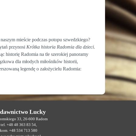
w naszym mieście podczas potopu szwedzkiego?
ytań przynosi
Krótka historia Radomia dla dzieci
.
ąc historię Radomia na tle szerokiej panoramy
zkowa dla młodych miłośników historii,
erszowaną legendę o założycielu Radomia:
dawnictwo Lucky
eromskiego 33, 26-600 Radom
tel. +48 48 363 83 54,
kom. +48 534 713 580