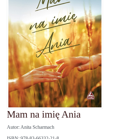
Mam na imię Ania
Autor
Anita Scharmach
ISBN
978-83-66332-21-8