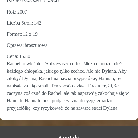
ISBN
978-83-60177-28-0
Rok
2007
Liczba Stron
142
Format
12 x 19
Oprawa
broszurowa
Cena
15.80
Rachel to właśnie TA dziewczyna. Jest śliczna i może mieć
każdego chłopaka, jakiego tylko zechce. Ale nie Dylana. Aby
zdobyć Dylana, Rachel namawia przyjaciółkę, Hannah, by
napisała za nią e-mail. Ten sposób działa. Dylan myśli, że
zaczyna coś czuć do Rachel, ale tak naprawdę zakochuje się w
Hannah. Hannah musi podjąć ważną decyzję: zdradzić
przyjaciółkę, czy ryzykować, że na zawsze straci Dylana.
Kontakt