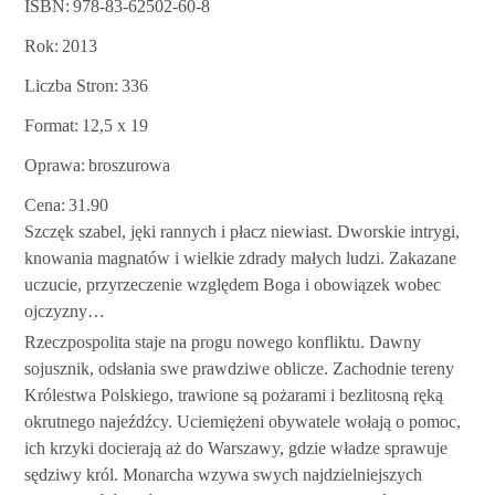
ISBN
978-83-62502-60-8
Rok
2013
Liczba Stron
336
Format
12,5 x 19
Oprawa
broszurowa
Cena
31.90
Szczęk szabel, jęki rannych i płacz niewiast. Dworskie intrygi,
knowania magnatów i wielkie zdrady małych ludzi. Zakazane
uczucie, przyrzeczenie względem Boga i obowiązek wobec
ojczyzny…
Rzeczpospolita staje na progu nowego konfliktu. Dawny
sojusznik, odsłania swe prawdziwe oblicze. Zachodnie tereny
Królestwa Polskiego, trawione są pożarami i bezlitosną ręką
okrutnego najeźdźcy. Uciemiężeni obywatele wołają o pomoc,
ich krzyki docierają aż do Warszawy, gdzie władze sprawuje
sędziwy król. Monarcha wzywa swych najdzielniejszych