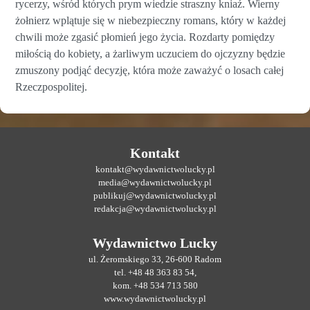
rycerzy, wśród których prym wiedzie straszny kniaź. Wierny
żołnierz wplątuje się w niebezpieczny romans, który w każdej
chwili może zgasić płomień jego życia. Rozdarty pomiędzy
miłością do kobiety, a żarliwym uczuciem do ojczyzny będzie
zmuszony podjąć decyzję, która może zaważyć o losach całej
Rzeczpospolitej.
Kontakt
kontakt@wydawnictwolucky.pl
media@wydawnictwolucky.pl
publikuj@wydawnictwolucky.pl
redakcja@wydawnictwolucky.pl
Wydawnictwo Lucky
ul. Żeromskiego 33, 26-600 Radom
tel. +48 48 363 83 54,
kom. +48 534 713 580
www.wydawnictwolucky.pl