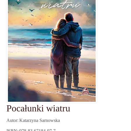
Pocałunki wiatru
Autor
Katarzyna Sarnowska
ISBN
978-83-67184-97-7