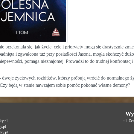
ie przekonała się, jak życie, cele i priorytety mogą się drastycznie zm
dnięta i zgwałcona tuż przy posiadłości Jasona, mogła skończyć dużo
niepewności, pomaga nieznajomej. Prowadzi to do trudnej konfrontacji z
 – dwoje życiowych rozbitków, którzy próbują wrócić do normalnego ży
. Czy będą w stanie nawzajem sobie pomóc pokonać własne demony?
Wy
y.pl
ul. Ż
y.pl
ky.pl