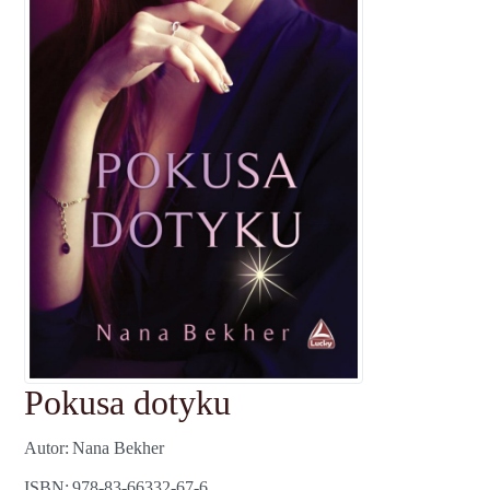
Pokusa dotyku
Autor
Nana Bekher
ISBN
978-83-66332-67-6