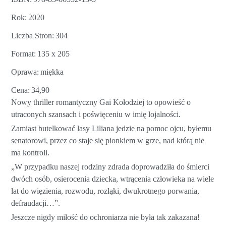
Rok
2020
Liczba Stron
304
Format
135 x 205
Oprawa
miękka
Cena
34,90
Nowy thriller romantyczny Gai Kołodziej to opowieść o
utraconych szansach i poświęceniu w imię lojalności.
Zamiast butelkować lasy Liliana jedzie na pomoc ojcu, byłemu
senatorowi, przez co staje się pionkiem w grze, nad którą nie
ma kontroli.
„W przypadku naszej rodziny zdrada doprowadziła do śmierci
dwóch osób, osierocenia dziecka, wtrącenia człowieka na wiele
lat do więzienia, rozwodu, rozłąki, dwukrotnego porwania,
defraudacji…”.
Jeszcze nigdy miłość do ochroniarza nie była tak zakazana!