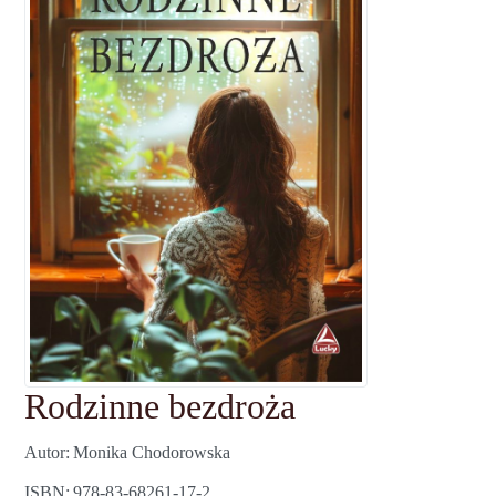
Rodzinne bezdroża
Autor
Monika Chodorowska
ISBN
978-83-68261-17-2