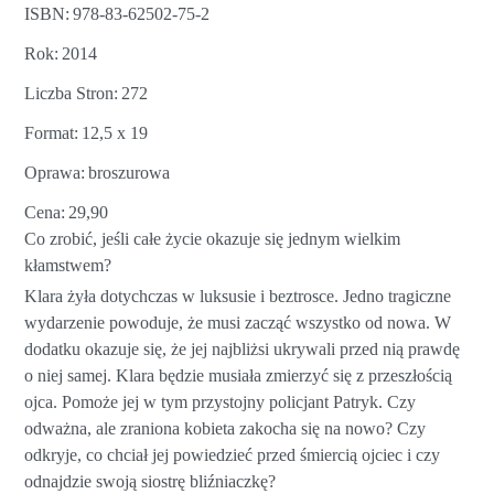
ISBN
978-83-62502-75-2
Rok
2014
Liczba Stron
272
Format
12,5 x 19
Oprawa
broszurowa
Cena
29,90
Co zrobić, jeśli całe życie okazuje się jednym wielkim
kłamstwem?
Klara żyła dotychczas w luksusie i beztrosce. Jedno tragiczne
wydarzenie powoduje, że musi zacząć wszystko od nowa. W
dodatku okazuje się, że jej najbliżsi ukrywali przed nią prawdę
o niej samej. Klara będzie musiała zmierzyć się z przeszłością
ojca. Pomoże jej w tym przystojny policjant Patryk. Czy
odważna, ale zraniona kobieta zakocha się na nowo? Czy
odkryje, co chciał jej powiedzieć przed śmiercią ojciec i czy
odnajdzie swoją siostrę bliźniaczkę?