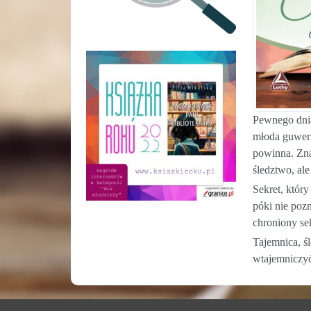
Pewnego dnia 
młoda guwern
powinna. Zna
śledztwo, ale
Sekret, któr
póki nie pozn
chroniony sek
Tajemnica, ś
wtajemnicz