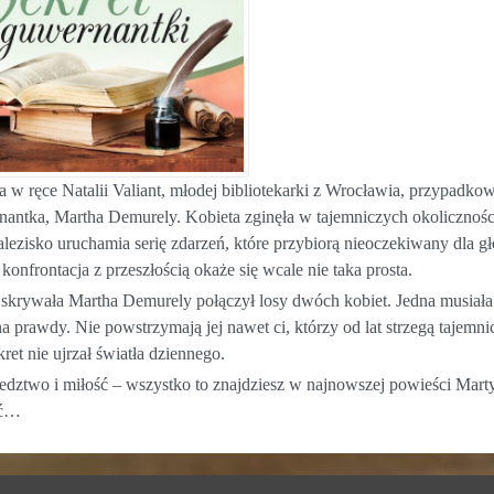
w ręce Natalii Valiant, młodej bibliotekarki z Wrocławia, przypadkowo t
antka, Martha Demurely. Kobieta zginęła w tajemniczych okoliczności
lezisko uruchamia serię zdarzeń, które przybiorą nieoczekiwany dla gł
 konfrontacja z przeszłością okaże się wcale nie taka prosta.
y skrywała Martha Demurely połączył losy dwóch kobiet. Jedna musiała 
a prawdy. Nie powstrzymają jej nawet ci, którzy od lat strzegą tajemnic
ret nie ujrzał światła dziennego.
ledztwo i miłość – wszystko to znajdziesz w najnowszej powieści Mar
yć…