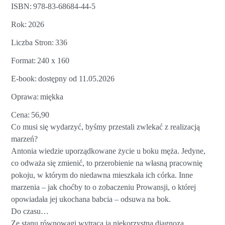
ISBN
978-83-68684-44-5
Rok
2026
Liczba Stron
336
Format
240 x 160
E-book
dostępny od 11.05.2026
Oprawa
miękka
Cena
56,90
Co musi się wydarzyć, byśmy przestali zwlekać z realizacją
marzeń?
Antonia wiedzie uporządkowane życie u boku męża. Jedyne,
co odważa się zmienić, to przerobienie na własną pracownię
pokoju, w którym do niedawna mieszkała ich córka. Inne
marzenia – jak choćby to o zobaczeniu Prowansji, o której
opowiadała jej ukochana babcia – odsuwa na bok.
Do czasu…
Ze stanu równowagi wytrąca ją niekorzystna diagnoza