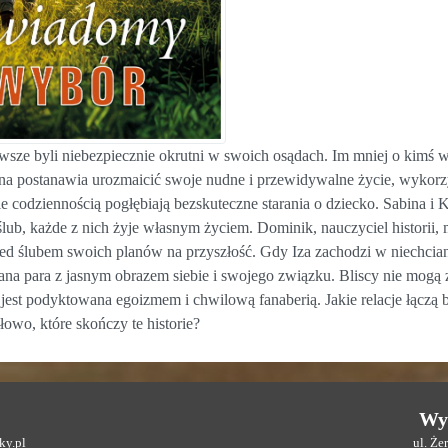
wsze byli niebezpiecznie okrutni w swoich osądach. Im mniej o kimś wi
na postanawia urozmaicić swoje nudne i przewidywalne życie, wykorzyst
 codziennością pogłębiają bezskuteczne starania o dziecko. Sabina i K
lub, każde z nich żyje własnym życiem. Dominik, nauczyciel historii, 
ed ślubem swoich planów na przyszłość. Gdy Iza zachodzi w niechcianą 
rana para z jasnym obrazem siebie i swojego związku. Bliscy nie mogą 
 jest podyktowana egoizmem i chwilową fanaberią. Jakie relacje łącz
słowo, które skończy te historie?
Wy
y.pl
ul. Ż