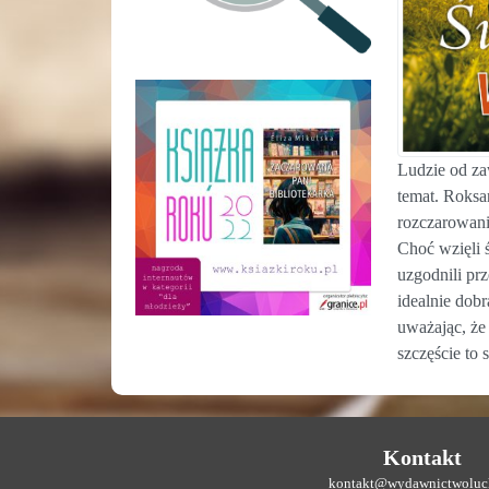
Ludzie od za
temat. Roksa
rozczarowanie
Choć wzięli ś
uzgodnili prz
idealnie dob
uważając, że
szczęście to 
Kontakt
kontakt@wydawnictwoluck