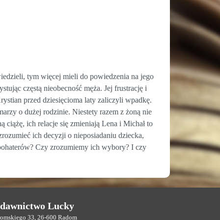
edzieli, tym więcej mieli do powiedzenia na jego
ując częstą nieobecność męża. Jej frustrację i
rystian przed dziesięcioma laty zaliczyli wpadkę.
marzy o dużej rodzinie. Niestety razem z żoną nie
ciążę, ich relacje się zmieniają Lena i Michał to
zrozumieć ich decyzji o nieposiadaniu dziecka,
ą bohaterów? Czy zrozumiemy ich wybory? I czy
dawnictwo Lucky
eromskiego 33, 26-600 Radom