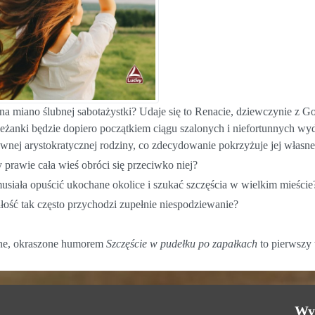
na miano ślubnej sabotażystki? Udaje się to Renacie, dziewczynie z Go
leżanki będzie dopiero początkiem ciągu szalonych i niefortunnych wy
wnej arystokratycznej rodziny, co zdecydowanie pokrzyżuje jej włas
 prawie cała wieś obróci się przeciwko niej?
usiała opuścić ukochane okolice i szukać szczęścia w wielkim mieście
iłość tak często przychodzi zupełnie niespodziewanie?
ne, okraszone humorem
Szczęście w pudełku po zapałkach
to pierwszy 
Wy