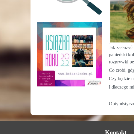
Jak zasłużyć 
panieński ko
rozgrywki pe
Co zrobi, gdy
Czy będzie m
I dlaczego m
Optymistycz
Kontakt