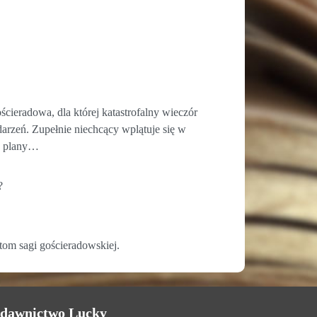
ścieradowa, dla której katastrofalny wieczór
darzeń. Zupełnie niechcący wplątuje się w
ne plany…
?
tom sagi gościeradowskiej.
dawnictwo Lucky