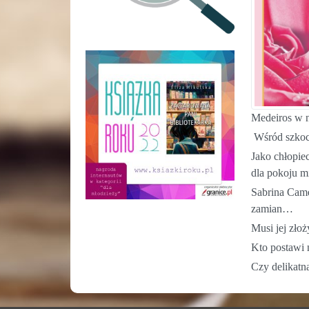
Medeiros w n
Wśród szkock
Jako chłopie
dla pokoju m
Sabrina Came
zamian…
Musi jej złoż
Kto postawi
Czy delikatn