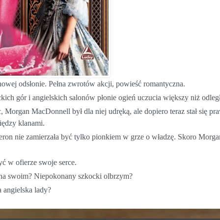
owej odsłonie. Pełna zwrotów akcji, powieść romantyczna.
ich gór i angielskich salonów płonie ogień uczucia większy niż odleg
c, Morgan MacDonnell był dla niej udręką, ale dopiero teraz stał się 
iędzy klanami.
ron nie zamierzała być tylko pionkiem w grze o władzę. Skoro Morgan
yć w ofierze swoje serce.
 na swoim? Niepokonany szkocki olbrzym?
a angielska lady?