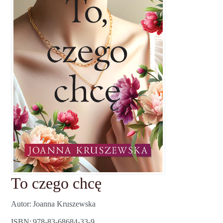
To czego chcę
Autor
Joanna Kruszewska
ISBN
978-83-68684-33-9