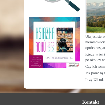
Ula jest ster
niesamowicie
oprócz wspan
Kiedy w jej 
po okolicy w
Czy ich roma
Jak poradzą 
I czy Uli uda
Kontakt