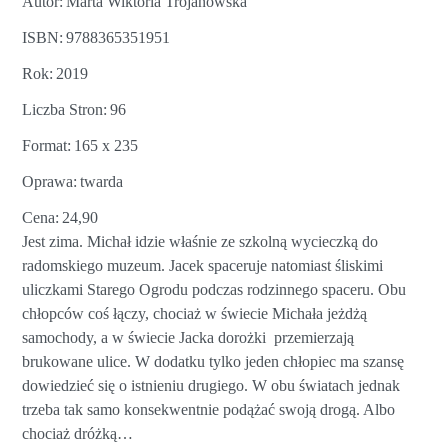
Autor
Marta Wiktoria Trojanowska
ISBN
9788365351951
Rok
2019
Liczba Stron
96
Format
165 x 235
Oprawa
twarda
Cena
24,90
Jest zima. Michał idzie właśnie ze szkolną wycieczką do
radomskiego muzeum. Jacek spaceruje natomiast śliskimi
uliczkami Starego Ogrodu podczas rodzinnego spaceru. Obu
chłopców coś łączy, chociaż w świecie Michała jeżdżą
samochody, a w świecie Jacka dorożki przemierzają
brukowane ulice. W dodatku tylko jeden chłopiec ma szansę
dowiedzieć się o istnieniu drugiego. W obu światach jednak
trzeba tak samo konsekwentnie podążać swoją drogą. Albo
chociaż dróżką…