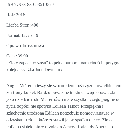
ISBN
978-83-65351-06-7
Rok
2016
Liczba Stron
400
Format
12,5 x 19
Oprawa
broszurowa
Cena
39,90
„Złoty zapach wrzosu” to pełna humoru, namiętności i przygód
kolejna książka Jude Deveraux.
Angus McTern cieszy się szacunkiem mężczyzn i uwielbieniem
ze strony kobiet. Bardzo poważnie traktuje swoje obowiązki
jako dziedzic rodu McTernów i ma wszystko, czego pragnie od
życia dopóki nie spotyka Edilean Talbot. Przepiękna i
szlachetnie urodzona Edilean potrzebuje pomocy Angusa w
odzyskaniu złota, które zostawił jej w spadku ojciec. Złoto
trafia na statek, który płynie do Ameryki, ale gdy Angus go