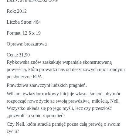
ISBN
978-83-62502-50-9
Rok
2012
Liczba Stron
464
Format
12,5 x 19
Oprawa
broszurowa
Cena
31,90
Rybkowska znów zaskakuje wspaniale skonstruowaną
powieścią, która prowadzi nas od deszczowych ulic Londynu
po słoneczne RPA.
Prawdziwa znawczyni ludzkich pragnień.
Wiliam, gwiazdor rockowy inicjuje własną śmierć, aby móc
rozpocząć nowe życie ze swoją prawdziwą miłością, Nell.
Wszystko układa się po jego myśli, lecz czy przeszłość
„pozwoli” o sobie zapomnieć?
Czy Nell, która straciła pamięć pozna całą prawdę o swoim
życiu?