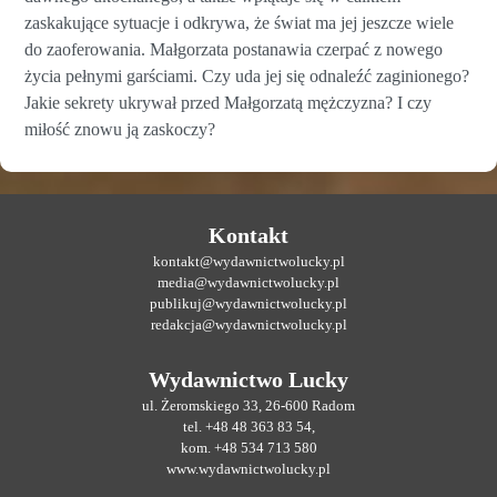
zaskakujące sytuacje i odkrywa, że świat ma jej jeszcze wiele
do zaoferowania. Małgorzata postanawia czerpać z nowego
życia pełnymi garściami. Czy uda jej się odnaleźć zaginionego?
Jakie sekrety ukrywał przed Małgorzatą mężczyzna? I czy
miłość znowu ją zaskoczy?
Kontakt
kontakt@wydawnictwolucky.pl
media@wydawnictwolucky.pl
publikuj@wydawnictwolucky.pl
redakcja@wydawnictwolucky.pl
Wydawnictwo Lucky
ul. Żeromskiego 33, 26-600 Radom
tel. +48 48 363 83 54,
kom. +48 534 713 580
www.wydawnictwolucky.pl