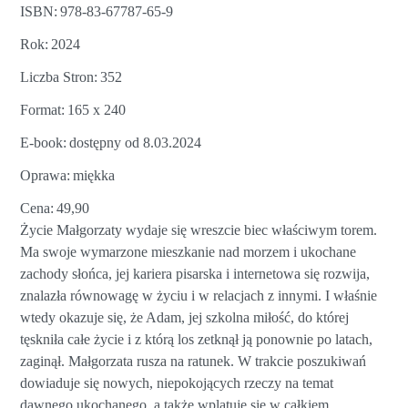
ISBN
978-83-67787-65-9
Rok
2024
Liczba Stron
352
Format
165 x 240
E-book
dostępny od 8.03.2024
Oprawa
miękka
Cena
49,90
Życie Małgorzaty wydaje się wreszcie biec właściwym torem.
Ma swoje wymarzone mieszkanie nad morzem i ukochane
zachody słońca, jej kariera pisarska i internetowa się rozwija,
znalazła równowagę w życiu i w relacjach z innymi. I właśnie
wtedy okazuje się, że Adam, jej szkolna miłość, do której
tęskniła całe życie i z którą los zetknął ją ponownie po latach,
zaginął. Małgorzata rusza na ratunek. W trakcie poszukiwań
dowiaduje się nowych, niepokojących rzeczy na temat
dawnego ukochanego, a także wplątuje się w całkiem