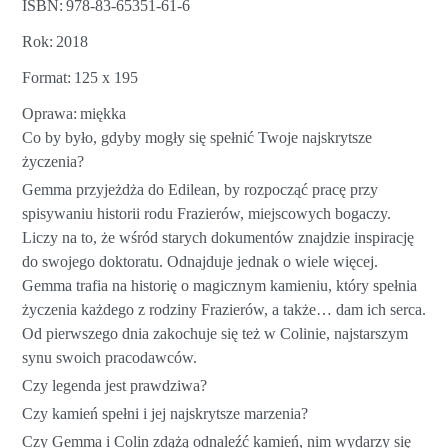
ISBN
978-83-65351-61-6
Rok
2018
Format
125 x 195
Oprawa
miękka
Co by było, gdyby mogły się spełnić Twoje najskrytsze
życzenia?
Gemma przyjeżdża do Edilean, by rozpocząć pracę przy
spisywaniu historii rodu Frazierów, miejscowych bogaczy.
Liczy na to, że wśród starych dokumentów znajdzie inspirację
do swojego doktoratu. Odnajduje jednak o wiele więcej.
Gemma trafia na historię o magicznym kamieniu, który spełnia
życzenia każdego z rodziny Frazierów, a także… dam ich serca.
Od pierwszego dnia zakochuje się też w Colinie, najstarszym
synu swoich pracodawców.
Czy legenda jest prawdziwa?
Czy kamień spełni i jej najskrytsze marzenia?
Czy Gemma i Colin zdążą odnaleźć kamień, nim wydarzy się