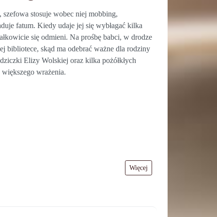
, szefowa stosuje wobec niej mobbing,
duje fatum. Kiedy udaje jej się wybłagać kilka
 całkowicie się odmieni. Na prośbę babci, w drodze
j bibliotece, skąd ma odebrać ważne dla rodziny
ziczki Elizy Wolskiej oraz kilka pożółkłych
e większego wrażenia.
Więcej