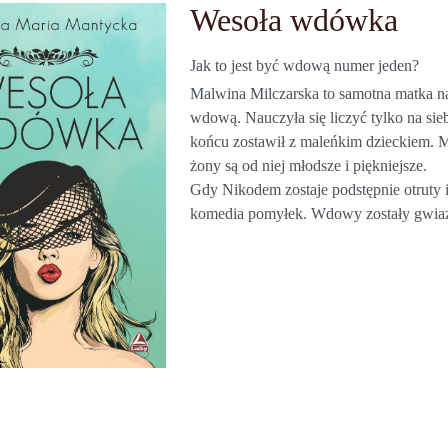
Wesoła wdówka
Jak to jest być wdową numer jeden?
Malwina Milczarska to samotna matka nas
wdową. Nauczyła się liczyć tylko na sie
końcu zostawił z maleńkim dzieckiem. Ma
żony są od niej młodsze i piękniejsze.
Gdy Nikodem zostaje podstępnie otruty 
komedia pomyłek. Wdowy zostały gwiazda